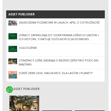
ASSET PUBLISHER
ASSET PUBLISHER
ZAGROŻENIE POŻAROWE W LASACH. APEL O OSTROŻNOŚĆ
LEŚNICY ZAPRASZAJĄ DO ODKRYWANIA LEŚNYCH SADÓW I
ICH HISTORII. STARTUJE OGÓLNOPOLSKI KONKURS
FOTOGRAFICZNY
OGŁOSZENIE
STRAŻNICY LEŚNI ZADBAJĄ O BEZPIECZEŃSTWO PODCZAS
MAJÓWKI
DZIEŃ ZIEMI 2026: NASZA MOC DLA LASÓW I PLANETY
ASSET PUBLISHER
ASSET PUBLISHER