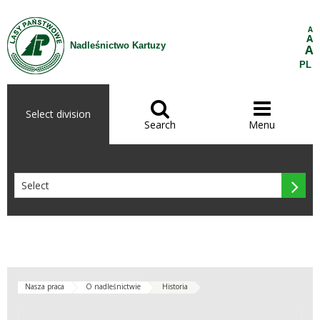
Skip to Content
A
A
Nadleśnictwo Kartuzy
A
PL


Select division
Search
Menu

Nasza praca
O nadleśnictwie
Historia