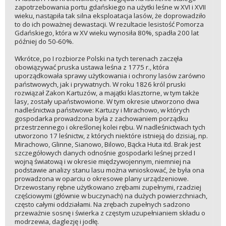
zapotrzebowania portu gdańskiego na użytki leśne w XVI i XVII
wieku, nastąpiła tak silna eksploatacja lasów, że doprowadziło
to do ich poważnej dewastacji. W rezultacie lesistość Pomorza
Gdańskiego, która w XV wieku wynosiła 80%, spadła 200 lat
później do 50-60%.
Wkrótce, po I rozbiorze Polski na tych terenach zaczęła
obowiązywać pruska ustawa leśna z 1775 r., która
uporządkowała sprawy użytkowania i ochrony lasów zarówno
państwowych, jak i prywatnych. W roku 1826 król pruski
rozwiązał Zakon Kartuzów, a majątki klasztorne, w tym także
lasy, zostały upaństwowione. W tym okresie utworzono dwa
nadleśnictwa państwowe: Kartuzy i Mirachowo, w których
gospodarka prowadzona była z zachowaniem porządku
przestrzennego i określonej kolei rębu. W nadleśnictwach tych
utworzono 17 leśnictw, z których niektóre istnieją do dzisiaj, np.
Mirachowo, Glinne, Sianowo, Bilowo, Bącka Huta itd. Brak jest
szczegółowych danych odnośnie gospodarki leśnej przed I
wojną światową i w okresie międzywojennym, niemniej na
podstawie analizy stanu lasu można wnioskować, że była ona
prowadzona w oparciu o okresowe plany urządzeniowe.
Drzewostany rębne użytkowano zrębami zupełnymi, rzadziej
częściowymi (głównie w buczynach) na dużych powierzchniach,
często całymi oddziałami. Na zrębach zupełnych sadzono
przeważnie sosnę i świerka z częstym uzupełnianiem składu o
modrzewia, daglezję i jodłę.