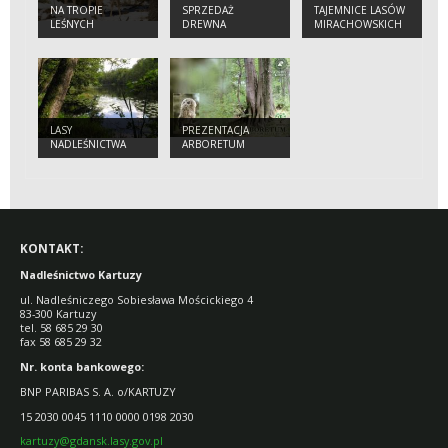
NA TROPIE
SPRZEDAŻ
TAJEMNICE LASÓW
LEŚNYCH
DREWNA
MIRACHOWSKICH
ZWIERZĄT.
ZOBACZ ICH ŚLADY
LASY
PREZENTACJA
NADLEŚNICTWA
ARBORETUM
NADLEŚNICTWA
KARTUZY
KONTAKT:
Nadleśnictwo Kartuzy
ul. Nadleśniczego Sobiesława Mościckiego 4
83-300 Kartuzy
tel. 58 685 29 30
fax 58 685 29 32
Nr. konta bankowego:
BNP PARIBAS S. A. o/KARTUZY
15 2030 0045 1110 0000 0198 2030
kartuzy@gdansk.lasy.gov.pl