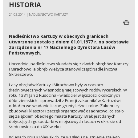
HISTORIA
21.02.2014 | NADLEŚNICTWO KARTUZY
Nadleśnictwo Kartuzy w obecnych granicach
utworzone zostało z dniem 01.01.1977 r. na podstawie
Zarządzenia nr 17 Naczelnego Dyrektora Lasów
Państwowych.
Uprzednio, nadleśnictwo składało się z dwóch obrębów: Kartuzy
i Mirachowo, a obręb Wieżyca stanowił część Nadleśnictwa
Skrzeszewo.
Lasy obrębów Kartuzy i Mirachowo były w czasach
średniowiecznych własnością miejscowych rodów rycerskich. W
roku 1381 Jan z Rusocina - właściciel większości okolicznych
dóbr ziemskich - sprowadził z Francji zakonników Kartuzów i
oddał im we władanie liczne grunty leśne i rolne. Zakonnicy
zbudowali klasztor i zaczęli organizować osadnictwo, co stało
się zalążkiem obecnego miasta Kartuzy. Brak jest danych
dotyczących gospodarki w miejscowych lasach w okresie od
średniowiecza do XIX wieku.
W lasach Prus Królewskich, ze względu na istnienie stałego