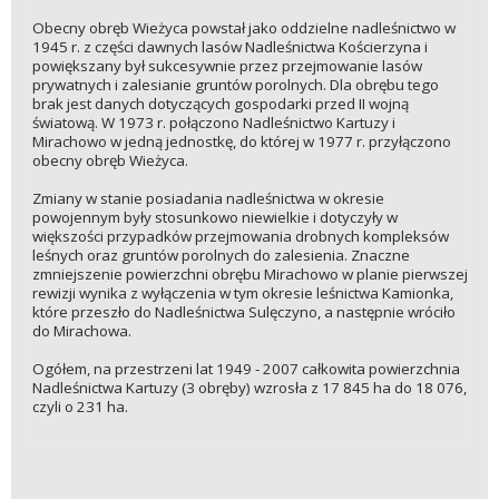
Obecny obręb Wieżyca powstał jako oddzielne nadleśnictwo w
1945 r. z części dawnych lasów Nadleśnictwa Kościerzyna i
powiększany był sukcesywnie przez przejmowanie lasów
prywatnych i zalesianie gruntów porolnych. Dla obrębu tego
brak jest danych dotyczących gospodarki przed II wojną
światową. W 1973 r. połączono Nadleśnictwo Kartuzy i
Mirachowo w jedną jednostkę, do której w 1977 r. przyłączono
obecny obręb Wieżyca.
Zmiany w stanie posiadania nadleśnictwa w okresie
powojennym były stosunkowo niewielkie i dotyczyły w
większości przypadków przejmowania drobnych kompleksów
leśnych oraz gruntów porolnych do zalesienia. Znaczne
zmniejszenie powierzchni obrębu Mirachowo w planie pierwszej
rewizji wynika z wyłączenia w tym okresie leśnictwa Kamionka,
które przeszło do Nadleśnictwa Sulęczyno, a następnie wróciło
do Mirachowa.
Ogółem, na przestrzeni lat 1949 - 2007 całkowita powierzchnia
Nadleśnictwa Kartuzy (3 obręby) wzrosła z 17 845 ha do 18 076,
czyli o 231 ha.