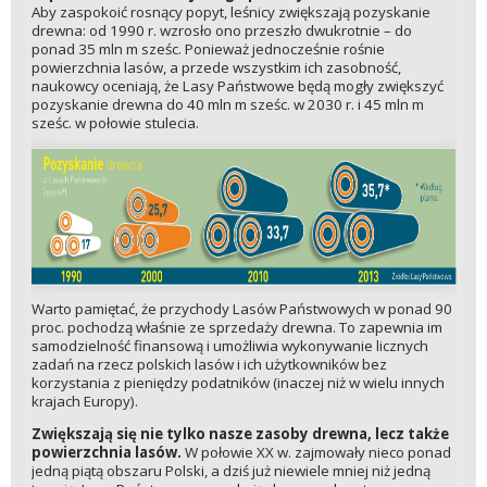
Aby zaspokoić rosnący popyt, leśnicy zwiększają pozyskanie
drewna: od 1990 r. wzrosło ono przeszło dwukrotnie – do
ponad 35 mln m sześc. Ponieważ jednocześnie rośnie
powierzchnia lasów, a przede wszystkim ich zasobność,
naukowcy oceniają, że Lasy Państwowe będą mogły zwiększyć
pozyskanie drewna do 40 mln m sześc. w 2030 r. i 45 mln m
sześc. w połowie stulecia.
Warto pamiętać, że przychody Lasów Państwowych w ponad 90
proc. pochodzą właśnie ze sprzedaży drewna. To zapewnia im
samodzielność finansową i umożliwia wykonywanie licznych
zadań na rzecz polskich lasów i ich użytkowników bez
korzystania z pieniędzy podatników (inaczej niż w wielu innych
krajach Europy).
Zwiększają się nie tylko nasze zasoby drewna, lecz także
powierzchnia lasów.
W połowie XX w. zajmowały nieco ponad
jedną piątą obszaru Polski, a dziś już niewiele mniej niż jedną