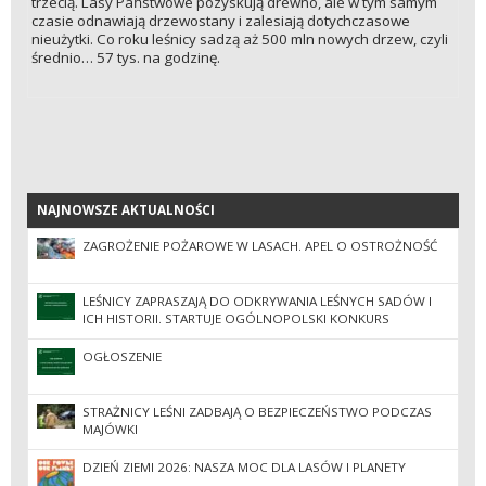
trzecią. Lasy Państwowe pozyskują drewno, ale w tym samym
czasie odnawiają drzewostany i zalesiają dotychczasowe
nieużytki. Co roku leśnicy sadzą aż 500 mln nowych drzew, czyli
średnio… 57 tys. na godzinę.
NAJNOWSZE AKTUALNOŚCI
NAJNOWSZE AKTUALNOŚCI
ZAGROŻENIE POŻAROWE W LASACH. APEL O OSTROŻNOŚĆ
LEŚNICY ZAPRASZAJĄ DO ODKRYWANIA LEŚNYCH SADÓW I
ICH HISTORII. STARTUJE OGÓLNOPOLSKI KONKURS
FOTOGRAFICZNY
OGŁOSZENIE
STRAŻNICY LEŚNI ZADBAJĄ O BEZPIECZEŃSTWO PODCZAS
MAJÓWKI
DZIEŃ ZIEMI 2026: NASZA MOC DLA LASÓW I PLANETY