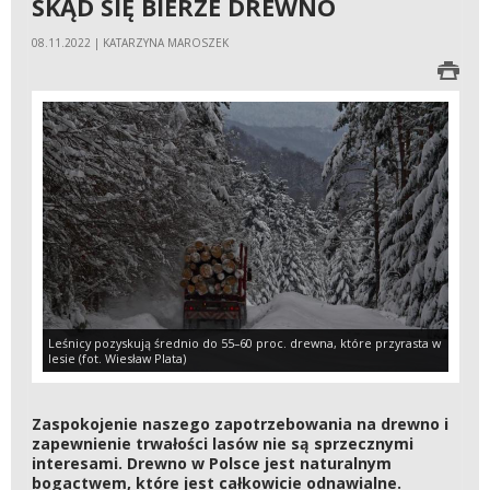
SKĄD SIĘ BIERZE DREWNO
08.11.2022 | KATARZYNA MAROSZEK
Leśnicy pozyskują średnio do 55–60 proc. drewna, które przyrasta w
lesie (fot. Wiesław Plata)
Zaspokojenie naszego zapotrzebowania na drewno i
zapewnienie trwałości lasów nie są sprzecznymi
interesami. Drewno w Polsce jest naturalnym
bogactwem, które jest całkowicie odnawialne.