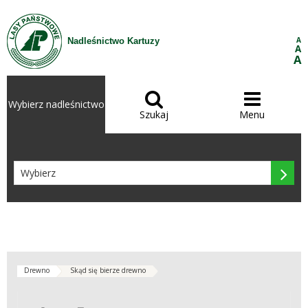
Przejdź do treści
A
Nadleśnictwo Kartuzy
A
A


Wybierz nadleśnictwo
Szukaj
Menu

Drewno
Skąd się bierze drewno