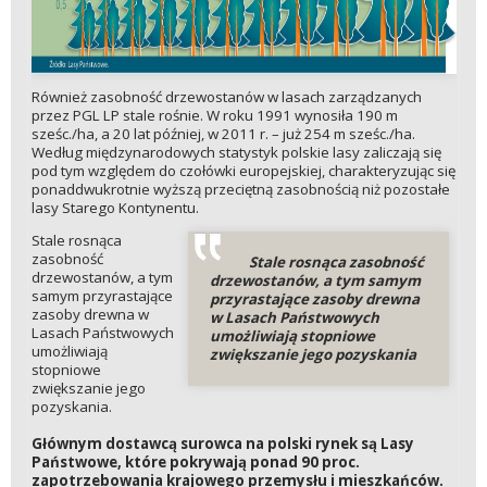
Również zasobność drzewostanów w lasach zarządzanych
przez PGL LP stale rośnie. W roku 1991 wynosiła 190 m
sześc./ha, a 20 lat później, w 2011 r. – już 254 m sześc./ha.
Według międzynarodowych statystyk polskie lasy zaliczają się
pod tym względem do czołówki europejskiej, charakteryzując się
ponaddwukrotnie wyższą przeciętną zasobnością niż pozostałe
lasy Starego Kontynentu.
Stale rosnąca
zasobność
Stale rosnąca zasobność
drzewostanów, a tym
drzewostanów, a tym samym
samym przyrastające
przyrastające zasoby drewna
zasoby drewna w
w Lasach Państwowych
Lasach Państwowych
umożliwiają stopniowe
umożliwiają
zwiększanie jego pozyskania
stopniowe
zwiększanie jego
pozyskania.
Głównym dostawcą surowca na polski rynek są Lasy
Państwowe, które pokrywają ponad 90 proc.
zapotrzebowania krajowego przemysłu i mieszkańców.