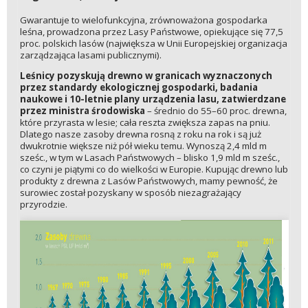
Gwarantuje to wielofunkcyjna, zrównoważona gospodarka
leśna, prowadzona przez Lasy Państwowe, opiekujące się 77,5
proc. polskich lasów (największa w Unii Europejskiej organizacja
zarządzająca lasami publicznymi).
Leśnicy pozyskują drewno w granicach wyznaczonych
przez standardy ekologicznej gospodarki, badania
naukowe i 10-letnie plany urządzenia lasu, zatwierdzane
przez ministra środowiska
– średnio do 55–60 proc. drewna,
które przyrasta w lesie; cała reszta zwiększa zapas na pniu.
Dlatego nasze zasoby drewna rosną z roku na rok i są już
dwukrotnie większe niż pół wieku temu. Wynoszą 2,4 mld m
sześc., w tym w Lasach Państwowych – blisko 1,9 mld m sześc.,
co czyni je piątymi co do wielkości w Europie. Kupując drewno lub
produkty z drewna z Lasów Państwowych, mamy pewność, że
surowiec został pozyskany w sposób niezagrażający
przyrodzie.